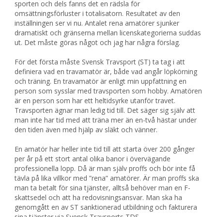
sporten och dels fanns det en rädsla för
omsättningsförluster i totalisatorn. Resultatet av den
inställningen ser vi nu. Antalet rena amatörer sjunker
dramatiskt och gränserna mellan licenskategorierna suddas
ut. Det måste göras något och jag har några förslag.
För det första måste Svensk Travsport (ST) ta tag i att
definiera vad en travamatör är, både vad angår löpkörning
och träning. En travamatör är enligt min uppfattning en
person som sysslar med travsporten som hobby. Amatören
är en person som har ett heltidsyrke utanför travet.
Travsporten ägnar man ledig tid till. Det säger sig själv att
man inte har tid med att träna mer än en-två hästar under
den tiden även med hjälp av släkt och vänner.
En amatör har heller inte tid till att starta över 200 gånger
per år på ett stort antal olika banor i övervägande
professionella lopp. Då är man själv proffs och bör inte få
tävla på lika villkor med ”rena” amatörer. Är man proffs ska
man ta betalt för sina tjänster, alltså behöver man en F-
skattsedel och att ha redovisningsansvar. Man ska ha
genomgått en av ST sanktionerad utbildning och fakturera
sina tjänster via Svensk Travsports TDS.