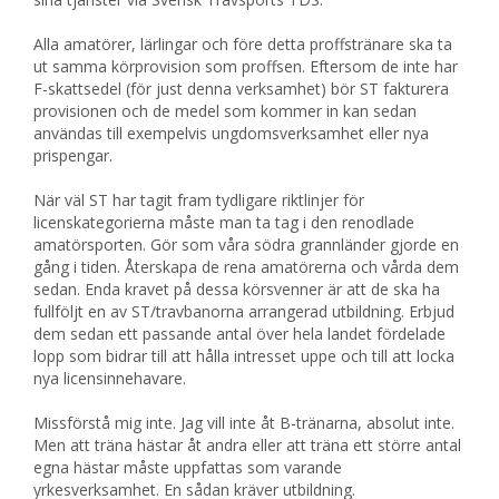
Alla amatörer, lärlingar och före detta proffstränare ska ta
ut samma körprovision som proffsen. Eftersom de inte har
F-skattsedel (för just denna verksamhet) bör ST fakturera
provisionen och de medel som kommer in kan sedan
användas till exempelvis ungdomsverksamhet eller nya
prispengar.
När väl ST har tagit fram tydligare riktlinjer för
licenskategorierna måste man ta tag i den renodlade
amatörsporten. Gör som våra södra grannländer gjorde en
gång i tiden. Återskapa de rena amatörerna och vårda dem
sedan. Enda kravet på dessa körsvenner är att de ska ha
fullföljt en av ST/travbanorna arrangerad utbildning. Erbjud
dem sedan ett passande antal över hela landet fördelade
lopp som bidrar till att hålla intresset uppe och till att locka
nya licensinnehavare.
Missförstå mig inte. Jag vill inte åt B-tränarna, absolut inte.
Men att träna hästar åt andra eller att träna ett större antal
egna hästar måste uppfattas som varande
yrkesverksamhet. En sådan kräver utbildning.