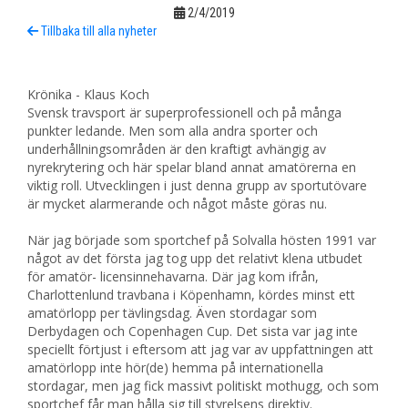
2/4/2019
Tillbaka till alla nyheter
Krönika - Klaus Koch
Svensk travsport är superprofessionell och på många
punkter ledande. Men som alla andra sporter och
underhållningsområden är den kraftigt avhängig av
nyrekrytering och här spelar bland annat amatörerna en
viktig roll. Utvecklingen i just denna grupp av sportutövare
är mycket alarmerande och något måste göras nu.
När jag började som sportchef på Solvalla hösten 1991 var
något av det första jag tog upp det relativt klena utbudet
för amatör- licensinnehavarna. Där jag kom ifrån,
Charlottenlund travbana i Köpenhamn, kördes minst ett
amatörlopp per tävlingsdag. Även stordagar som
Derbydagen och Copenhagen Cup. Det sista var jag inte
speciellt förtjust i eftersom att jag var av uppfattningen att
amatörlopp inte hör(de) hemma på internationella
stordagar, men jag fick massivt politiskt mothugg, och som
sportchef får man hålla sig till styrelsens direktiv.