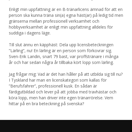
Enligt min uppfattning är en B-tränarlicens ämnad för att en
person ska kunna träna sin(a) egna häst(ar) på ledig tid men
gränserna mellan professionell verksamhet och
hobbyverksamhet är enligt min uppfattning alldeles för
suddiga i dagens läge.
Till slut ännu en käpphäst: Dela upp licensbeteckningen
”Lärling”, nu! En lärling är en person som förkovrar sig.
Sven-Erik Landin, snart 79 bast, var proffstränare i många
år och har sedan några år tillbaka kört lopp som lärling.
Jag frågar mig: Vad är det han håller på att utbilda sig till nu?
I Tyskland har man en licenskategori som kallas för
”Berufsfahrer”, professionell kusk. En sådan är
färdigutbildad och lever på att jobba med travhästar och
köra lopp, men han driver inte egen tränarrörelse. Vem
hittar på en bra beteckning på svenska?