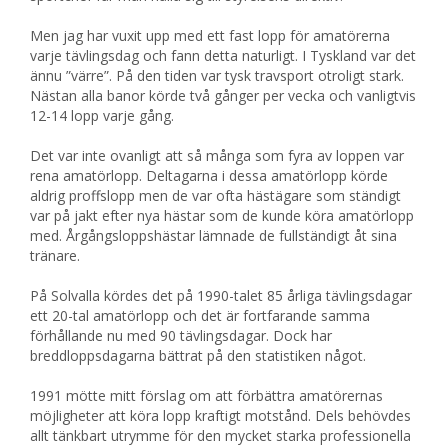
Men jag har vuxit upp med ett fast lopp för amatörerna
varje tävlingsdag och fann detta naturligt. I Tyskland var det
ännu ”värre”. På den tiden var tysk travsport otroligt stark.
Nästan alla banor körde två gånger per vecka och vanligtvis
12-14 lopp varje gång.
Det var inte ovanligt att så många som fyra av loppen var
rena amatörlopp. Deltagarna i dessa amatörlopp körde
aldrig proffslopp men de var ofta hästägare som ständigt
var på jakt efter nya hästar som de kunde köra amatörlopp
med. Årgångsloppshästar lämnade de fullständigt åt sina
tränare.
På Solvalla kördes det på 1990-talet 85 årliga tävlingsdagar
ett 20-tal amatörlopp och det är fortfarande samma
förhållande nu med 90 tävlingsdagar. Dock har
breddloppsdagarna bättrat på den statistiken något.
1991 mötte mitt förslag om att förbättra amatörernas
möjligheter att köra lopp kraftigt motstånd. Dels behövdes
allt tänkbart utrymme för den mycket starka professionella