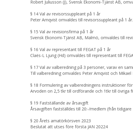
Robert Juliusson (J), Svensk Ekonomi-Tjänst AB, omvald
§ 14 Val av revisorssuppleant på 1 år
Peter Arnqvist omvaldes till revisorssuppleant på 1 år.
§ 15 Val av revisionsfirma på 1 år
Svensk Ekonomi-Tjänst AB, Malmö, omvaldes till revi
§ 16 Val av representant till FEGAT på 1 år
Claës-L Ljung (Hd) omvaldes till representant till F
§ 17 Val av valberedning på 3 personer, varav en sa
Till valberedning omvaldes Peter Arnqvist och Mikae
§ 18 Formulering av valberedningens instruktioner 
Arvoden on 2,5 tkr till ordförande och 1tkr till övrig
§ 19 Fastställande av årsavgift
Årsavgiften fastställdes till 20:-/medlem (från tidiga
§ 20 Årets amatörkörsven 2023
Beslutat att utses före första JAN 20224