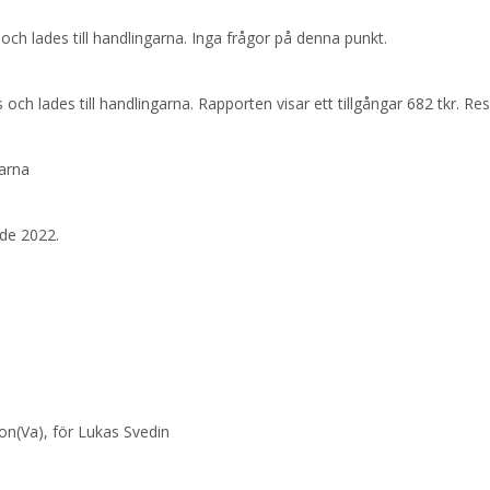
ch lades till handlingarna. Inga frågor på denna punkt.
h lades till handlingarna. Rapporten visar ett tillgångar 682 tkr. Re
garna
nde 2022.
son(Va), för Lukas Svedin