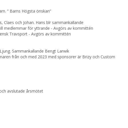
arn. ” Barns Högsta önskan”
ns, Claes och Johan. Hans blr sammankallande
till medlemmar för yttrande - Avgörs av kommittén
 Svensk Travsport - Avgörs av kommittén
s Ljung. Sammankallande Bengt Larwik
vinnaren från och med 2023 med sponsorer är Brizy och Custom
 och avslutade årsmötet