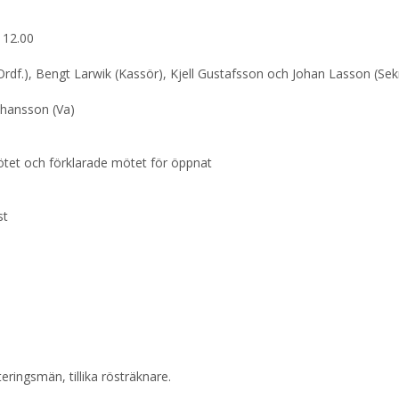
 12.00
Ordf.), Bengt Larwik (Kassör), Kjell Gustafsson och Johan Lasson (Se
ohansson (Va)
mötet och förklarade mötet för öppnat
st
teringsmän, tillika rösträknare.