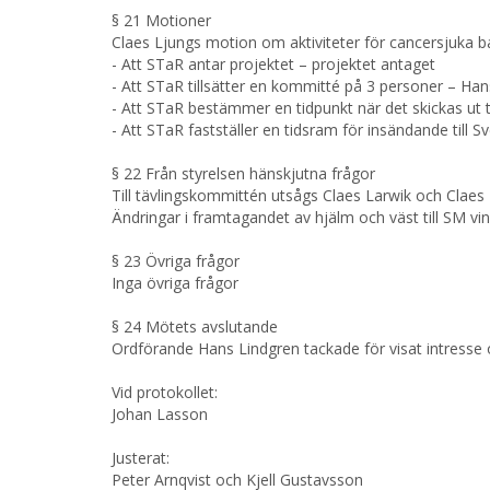
§ 21 Motioner
Claes Ljungs motion om aktiviteter för cancersjuka b
- Att STaR antar projektet – projektet antaget
- Att STaR tillsätter en kommitté på 3 personer – Ha
- Att STaR bestämmer en tidpunkt när det skickas ut 
- Att STaR fastställer en tidsram för insändande till
§ 22 Från styrelsen hänskjutna frågor
Till tävlingskommittén utsågs Claes Larwik och Clae
Ändringar i framtagandet av hjälm och väst till SM 
§ 23 Övriga frågor
Inga övriga frågor
§ 24 Mötets avslutande
Ordförande Hans Lindgren tackade för visat intresse
Vid protokollet:
Johan Lasson
Justerat:
Peter Arnqvist och Kjell Gustavsson