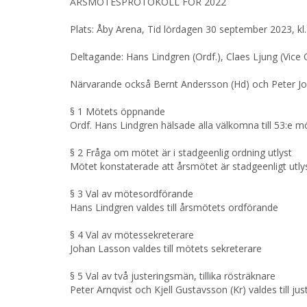
ÅRSMÖTESPROTOKOLL FÖR 2022
Plats: Åby Arena, Tid lördagen 30 september 2023, kl.
Deltagande: Hans Lindgren (Ordf.), Claes Ljung (Vice 
Närvarande också Bernt Andersson (Hd) och Peter J
§ 1 Mötets öppnande
Ordf. Hans Lindgren hälsade alla välkomna till 53:e 
§ 2 Fråga om mötet är i stadgeenlig ordning utlyst
Mötet konstaterade att årsmötet är stadgeenligt utly
§ 3 Val av mötesordförande
Hans Lindgren valdes till årsmötets ordförande
§ 4 Val av mötessekreterare
Johan Lasson valdes till mötets sekreterare
§ 5 Val av två justeringsmän, tillika rösträknare
Peter Arnqvist och Kjell Gustavsson (Kr) valdes till jus