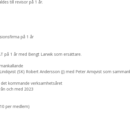
es till revisor på 1 år.
sionsfirma på 1 år
EGAT på 1 år med Bengt Larwik som ersättare.
mmankallande
l Lindqvist (SK) Robert Andersson (J) med Peter Arnqvist som sammank
för det kommande verksamhetsåret
a från och med 2023
re 10 per medlem)