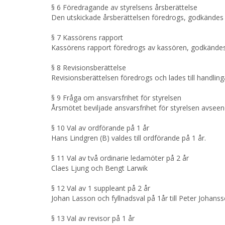
§ 6 Föredragande av styrelsens årsberättelse
Den utskickade årsberättelsen föredrogs, godkändes o
§ 7 Kassörens rapport
Kassörens rapport föredrogs av kassören, godkändes oc
§ 8 Revisionsberättelse
Revisionsberättelsen föredrogs och lades till handlin
§ 9 Fråga om ansvarsfrihet för styrelsen
Årsmötet beviljade ansvarsfrihet för styrelsen avsee
§ 10 Val av ordförande på 1 år
Hans Lindgren (B) valdes till ordförande på 1 år.
§ 11 Val av två ordinarie ledamöter på 2 år
Claes Ljung och Bengt Larwik
§ 12 Val av 1 suppleant på 2 år
Johan Lasson och fyllnadsval på 1år till Peter Johans
§ 13 Val av revisor på 1 år